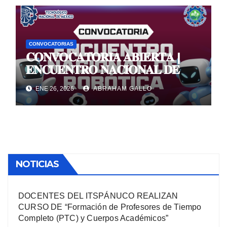
CONVOCATORIAS
𝐂𝐎𝐍𝐕𝐎𝐂𝐀𝐓𝐎𝐑𝐈𝐀 𝐀𝐁𝐈𝐄𝐑𝐓𝐀 |
𝐄𝐍𝐂𝐔𝐄𝐍𝐓𝐑𝐎 𝐍𝐀𝐂𝐈𝐎𝐍𝐀𝐋 𝐃𝐄
𝐑𝐎𝐁𝐎́𝐓𝐈𝐂𝐀 𝐓𝐞𝐜𝐍𝐌 𝟐𝟎𝟐𝟔
ENE 26, 2026
ABRAHAM GALLO
NOTICIAS
DOCENTES DEL ITSPÁNUCO REALIZAN
CURSO DE “Formación de Profesores de Tiempo
Completo (PTC) y Cuerpos Académicos”