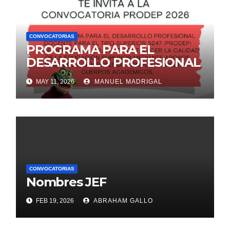
CONVOCATORIAS
PROGRAMA PARA EL
DESARROLLO PROFESIONAL
DOCENTE PARA EL TIPO
MAY 11, 2026
MANUEL MADRIGAL
SUPERIOR S247 (PRODEP)
2026
CONVOCATORIAS
Nombres JEF
FEB 19, 2026
ABRAHAM GALLO