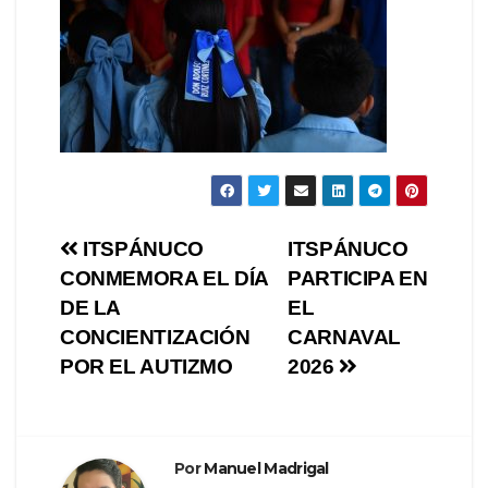
Navegación
ITSPÁNUCO
ITSPÁNUCO
CONMEMORA EL DÍA
PARTICIPA EN
de
DE LA
EL
entradas
CONCIENTIZACIÓN
CARNAVAL
POR EL AUTIZMO
2026
Por
Manuel Madrigal