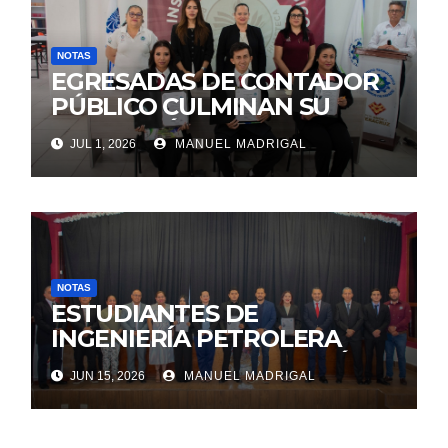
NOTAS
EGRESADAS DE CONTADOR
PÚBLICO CULMINAN SU
FORMACIÓN PROFESIONAL
JUL 1, 2026
MANUEL MADRIGAL
MEDIANTE ACTO
PROTOCOLARIO DE
TITULACIÓN
NOTAS
ESTUDIANTES DE
INGENIERÍA PETROLERA
FINALIZAN SU FORMACIÓN
JUN 15, 2026
MANUEL MADRIGAL
PROFESIONAL EN EL TECNM
CAMPUS PÁNUCO