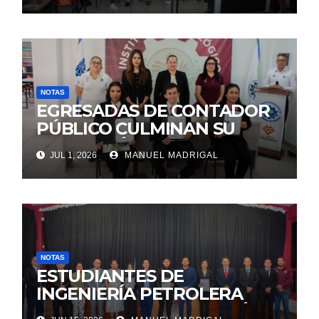
Cuerpos Académicos”
NOTAS
EGRESADAS DE CONTADOR
PÚBLICO CULMINAN SU
FORMACIÓN PROFESIONAL
JUL 1, 2026
MANUEL MADRIGAL
MEDIANTE ACTO
PROTOCOLARIO DE
TITULACIÓN
NOTAS
ESTUDIANTES DE
INGENIERÍA PETROLERA
FINALIZAN SU FORMACIÓN