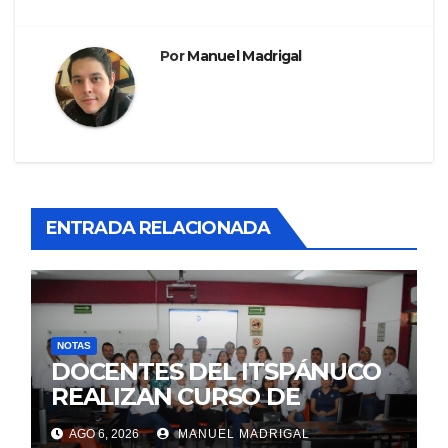
Por
Manuel Madrigal
ENTRADA RELACIONADA
NOTAS
DOCENTES DEL ITSPÁNUCO
REALIZAN CURSO DE
“Formación de Profesores de
AGO 6, 2026
MANUEL MADRIGAL
Tiempo Completo (PTC) y