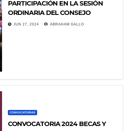
PARTICIPACIÓN EN LA SESIÓN
ORDINARIA DEL CONSEJO
VERACRUZANO DE LA AGENDA
JUN 27, 2024
ABRAHAM GALLO
2030.
Pánuco, Ver., 04 de mayo de 2024 – La Mtra. Jeanett
Martínez Etienne, Directora General del ITSPánuco,
participó en la Sesión Ordinaria del Consejo
Veracruzano de la Agenda 2030. Esta…
CONVOCATORIAS
CONVOCATORIA 2024 BECAS Y