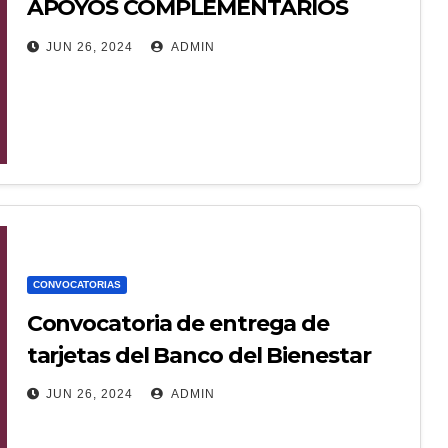
APOYOS COMPLEMENTARIOS
PARA LA INCLUSIÓN.
JUN 26, 2024
ADMIN
CONVOCATORIA MADRES SOLTERAS 2024
CONVOCATORIAS
Convocatoria de entrega de
tarjetas del Banco del Bienestar
JUN 26, 2024
ADMIN
CNBBBJ-VER-13299-2024 ANEXO_2 30EIT0004R