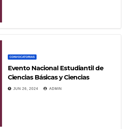
SUCURSAL – 990 (1)
CONVOCATORIAS
Evento Nacional Estudiantil de
Ciencias Básicas y Ciencias
Económico Administrativas 2024
JUN 26, 2024
ADMIN
(ENECB- CEA 2024).
CONVOCATORIA DE CIENCIAS BÁSICAS Y
ECONÓMICO ADMINISTRATIVAS 2024